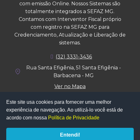
com emissão Online. Nossos Sistemas são
totalmente integrados a SEFAZ MG.
Contamos com Interventor Fiscal próprio
com registro na SEFAZ MG para
Credenciamento, Atualização e Liberação de
sistemas.
(32) 3331-3436
Rua Santa Efigênia, 51
Santa Efigênia -
location_on
Barbacena - MG
Ver no Mapa
CNPJ: 02.931.971/0001-80
Este site usa cookies para fornecer uma melhor
experiência de navegação. Ao utilizá-lo você está de
acordo com nossa
Política de Privacidade
Entendi!